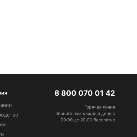
8 800 070 01 42
ния
пании
Горячая линия
Звоните нам каждый день c
водство
09:00 до 20:00 бесплатно
сии
ти