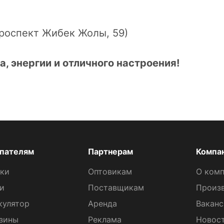
(проспект Жибек Жолы, 59)
а, энергии и отличного настроения!
пателям
Партнерам
Компа
ки
Оптовикам
О ком
и
Поставщикам
Произ
кулятор
Аренда
Вакан
зины
Реклама
Новос