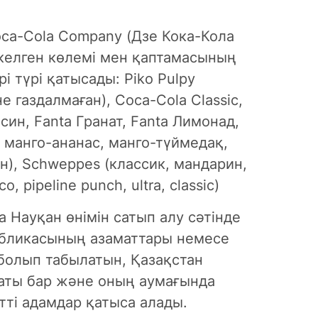
oca-Cola Company (Дзе Кока-Кола
з келген көлемі мен қаптамасының
і түрі қатысады: Piko Pulpy
 газдалмаған), Coca-Cola Classic,
син, Fanta Гранат, Fanta Лимонад,
, манго-ананас, манго-түймедақ,
), Schweppes (классик, мандарин,
, pipeline punch, ultra, сlassic)
а Науқан өнімін сатып алу сәтінде
публикасының азаматтары немесе
болып табылатын, Қазақстан
аты бар және оның аумағында
тті адамдар қатыса алады.