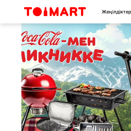
Жеңілдікте