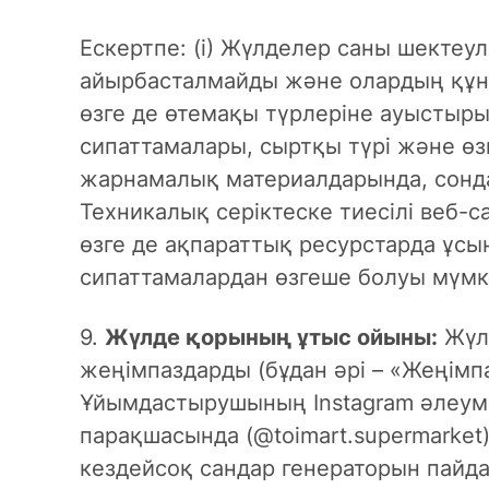
Ескертпе: (i) Жүлделер саны шектеул
айырбасталмайды және олардың құ
өзге де өтемақы түрлеріне ауыстыры
сипаттамалары, сыртқы түрі және өз
жарнамалық материалдарында, сон
Техникалық серіктеске тиесілі веб-с
өзге де ақпараттық ресурстарда ұсы
сипаттамалардан өзгеше болуы мүмк
9.
Жүлде қорының ұтыс ойыны:
Жүл
жеңімпаздарды (бұдан әрі – «Жеңімп
Ұйымдастырушының Instagram әлеуме
парақшасында (@toimart.supermarket
кездейсоқ сандар генераторын пайд