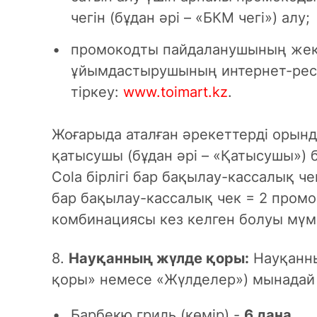
чегін (бұдан әрі – «БКМ чегі») алу;
промокодты пайдаланушының жек
ұйымдастырушының интернет-рес
тіркеу:
www.toimart.kz
.
Жоғарыда аталған әрекеттерді орынд
қатысушы (бұдан әрі – «Қатысушы») 
Cola бірлігі бар бақылау-кассалық чек
бар бақылау-кассалық чек = 2 промо
комбинациясы кез келген болуы мүм
8.
Науқанның жүлде қоры:
Науқанны
қоры» немесе «Жүлделер») мынадай
Барбекю гриль (көмір) -
6 дана.