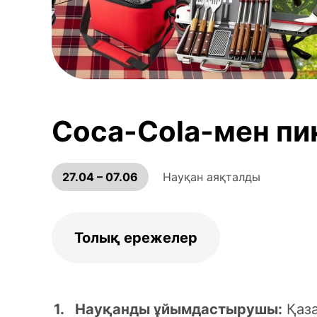
Coca-Cola-мен пи
27.04 – 07.06
Науқан аяқталды
Толық ережелер
Науқанды ұйымдастырушы:
Қаза