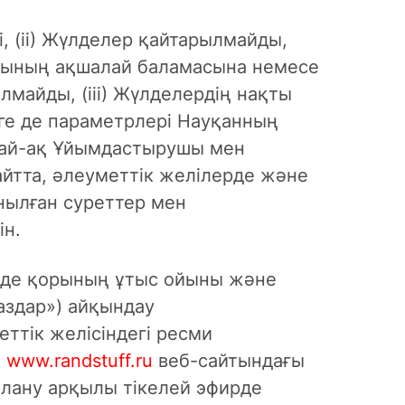
і, (ii) Жүлделер қайтарылмайды,
нының ақшалай баламасына немесе
лмайды, (iii) Жүлделердің нақты
ге де параметрлері Науқанның
дай-ақ Ұйымдастырушы мен
айтта, әлеуметтік желілерде және
нылған суреттер мен
ін.
де қорының ұтыс ойыны және
аздар») айқындау
ттік желісіндегі ресми
)
www.randstuff.ru
веб-сайтындағы
алану арқылы тікелей эфирде