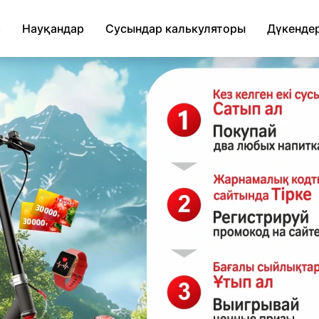
р
Науқандар
Сусындар калькуляторы
Дүкенде