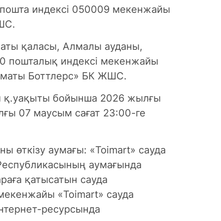
, пошта индексі 050009 мекенжайы
ШС.
аты қаласы, Алмалы ауданы,
0G0 пошталық индексі мекенжайы
лматы Боттлерс» БК ЖШС.
 қ.уақыты бойынша 2026 жылғы
лғы 07 маусым сағат 23:00-ге
ны өткізу аумағы: «Toimart» сауда
н Республикасының аумағында
раға қатысатын сауда
н мекенжайы «Toimart» сауда
интернет-ресурсында