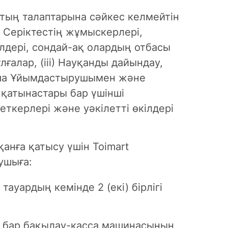
қтың талаптарына сәйкес келмейтін
н Серіктестің жұмыскерлері,
ілдері, сондай-ақ олардың отбасы
ғалар, (iii) Науқанды дайындау,
нша Ұйымдастырушымен және
 қатынастары бар үшінші
ткерлері және уәкілетті өкілдері
анға қатысу үшін Toimart
ушыға:
тауардың кемінде 2 (екі) бірлігі
ы бар бақылау-касса машинасының