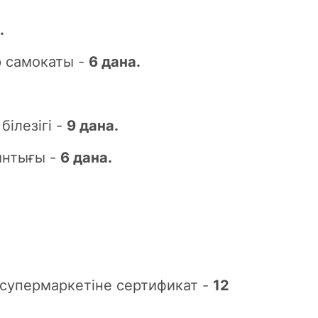
.
тр самокаты -
6 дана.
білезігі -
9 дана.
ынтығы -
6 дана.
 супермаркетіне сертификат -
12