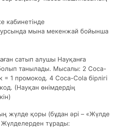
е кабинетінде
урсында мына мекенжай бойынша
аған сатып алушы Науқанға
болып танылады. Мысалы: 2 Coca-
 = 1 промокод. 4 Coca-Cola бірлігі
код. (Науқан өнімдердің
кін)
ң жүлде қоры (бұдан әрі – «Жүлде
 Жүлделерден тұрады: