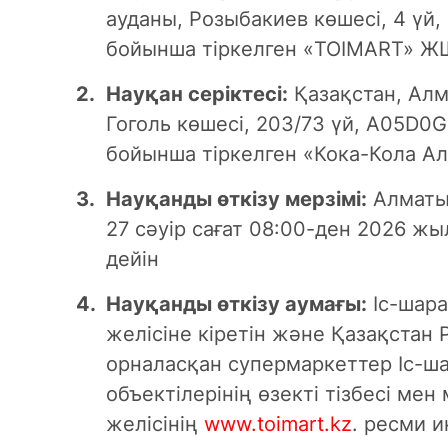
ауданы, Розыбакиев көшесі, 4 үй
бойынша тіркелген «TOIMART» Ж
Науқан серіктесі:
Қазақстан, Алм
Гоголь көшесі, 203/73 үй, A05D
бойынша тіркелген «Кока-Кола А
Науқанды өткізу мерзімі:
Алматы
27 сәуір сағат 08:00-ден 2026 жы
дейін
Науқанды өткізу аумағы:
Іс-шара
желісіне кіретін және Қазақста
орналасқан супермаркеттер Іс-ша
объектілерінің өзекті тізбесі ме
желісінің
www.toimart.kz
. ресми 