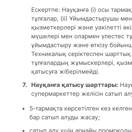
Ескертпе: Науқанға (i) осы тарма
тұлғалар, (ii) Ұйымдастырушы ме
қызметкерлері және уәкілетті өк
мүшелері мен олармен үлестес тұл
ұйымдастыру және өткізу бойы
Техникалық серіктеспен шарттық
тұлғалардың жұмыскерлері, қызме
қатысуға жіберілмейді.
Науқанға қатысу шарттары:
Науқ
супермаркеттер желісін сатып ал
5-тармақта көрсетілген кез келген 
бар сатып алуды жасау;
сатып алу үшін арнайы промокод