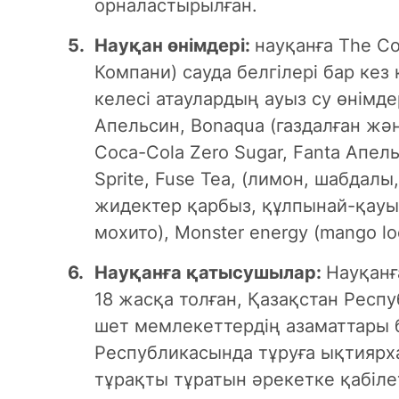
орналастырылған.
Науқан өнімдері:
науқанға The C
Компани) сауда белгілері бар ке
келесі атаулардың ауыз су өнімдер
Апельсин, Bonaqua (газдалған және
Coca-Cola Zero Sugar, Fanta Апель
Sprite, Fuse Tea, (лимон, шабдалы
жидектер қарбыз, құлпынай-қауын
мохито), Monster energy (mango loco
Науқанға қатысушылар:
Науқанғ
18 жасқа толған, Қазақстан Рес
шет мемлекеттердің азаматтары 
Республикасында тұруға ықтиярх
тұрақты тұратын әрекетке қабіле