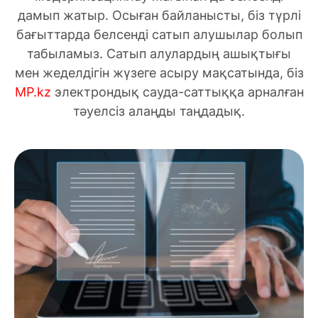
дамып жатыр. Осыған байланысты, біз түрлі
бағыттарда белсенді сатып алушылар болып
табыламыз. Сатып алулардың ашықтығы
мен жеделдігін жүзеге асыру мақсатында, біз
MP.kz
электрондық сауда-саттыққа арналған
тәуелсіз алаңды таңдадық.