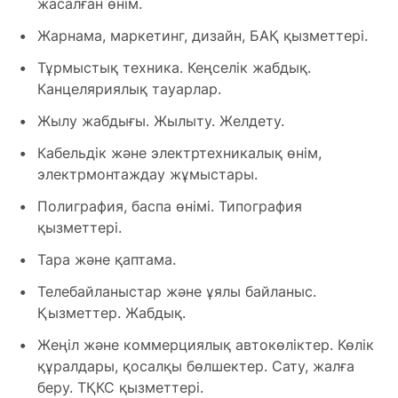
жасалған өнім.
Жарнама, маркетинг, дизайн, БАҚ қызметтері.
Тұрмыстық техника. Кеңселік жабдық.
Канцеляриялық тауарлар.
Жылу жабдығы. Жылыту. Желдету.
Кабельдік және электртехникалық өнім,
электрмонтаждау жұмыстары.
Полиграфия, баспа өнімі. Типография
қызметтері.
Тара және қаптама.
Телебайланыстар және ұялы байланыс.
Қызметтер. Жабдық.
Жеңіл және коммерциялық автокөліктер. Көлік
құралдары, қосалқы бөлшектер. Сату, жалға
беру. ТҚКС қызметтері.