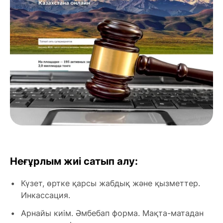
Неғұрлым жиі сатып алу:
Күзет, өртке қарсы жабдық және қызметтер.
Инкассация.
Арнайы киім. Әмбебап форма. Мақта-матадан