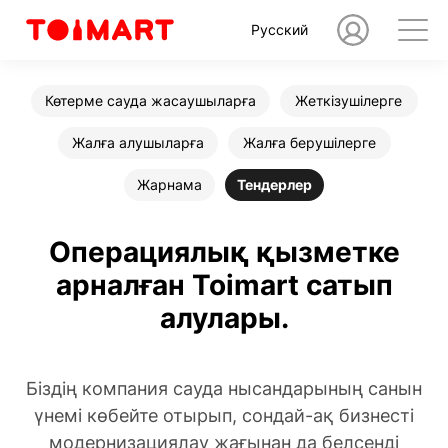
Русский
Көтерме сауда жасаушыларға
Жеткізушілерге
Жалға алушыларға
Жалға берушілерге
Жарнама
Тендерлер
Операциялық қызметке
арналған Toimart сатып
алулары.
Біздің компания сауда нысандарының санын
үнемі көбейте отырып, сондай-ақ бизнесті
модернизациялау жағынан да белсенді