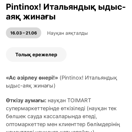
Pintinox! Итальяндық ыдыс-
аяқ жинағы
Науқан аяқталды
16.03 – 21.06
Толық ережелер
«Ас әзірлеу өнері!»
(Pintinox! Итальяндық
ыдыс-аяқ жинағы)
Өткізу аумағы:
науқан TOIMART
супермаркеттерінде өткізіледі (науқан тек
бөлшек сауда кассаларында өтеді,
оптомаркеттер мен клиенттер бөлімдерінің