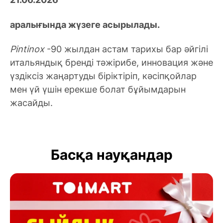
аралығында жүзеге асырылады.
Pintinox
-90 жылдан астам тарихы бар әйгілі
итальяндық бренді тәжірибе, инновация және
үздіксіз жаңартуды біріктіріп, кәсіпқойлар
мен үй үшін ерекше болат бұйымдарын
жасайды.
Басқа науқандар