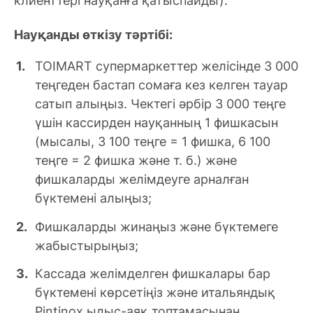
клиенттері науқанға қатыспайды).
Науқанды өткізу тәртібі:
TOIMART супермаркеттер желісінде 3 000
теңгеден бастап сомаға кез келген тауар
сатып алыңыз. Чектегі әрбір 3 000 теңге
үшін кассирден науқанның 1 фишкасын
(мысалы, 3 100 теңге = 1 фишка, 6 100
теңге = 2 фишка және т. б.) және
фишкаларды желімдеуге арналған
бүктемені алыңыз;
Фишкаларды жинаңыз және бүктемеге
жабыстырыңыз;
Кассада желімделген фишкалары бар
бүктемені көрсетіңіз және итальяндық
Pintinox ыдыс-аяқ топтамасынан