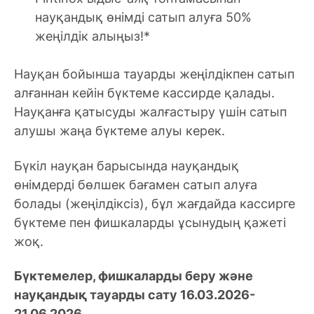
науқандық өнімді сатып алуға 50%
жеңілдік алыңыз!*
Науқан бойынша тауарды жеңілдікпен сатып
алғаннан кейін бүктеме кассирде қалады.
Науқанға қатысуды жалғастыру үшін сатып
алушы жаңа бүктеме алуы керек.
Бүкіл науқан барысында науқандық
өнімдерді бөлшек бағамен сатып алуға
болады (жеңілдіксіз), бұл жағдайда кассирге
бүктеме пен фишкаларды ұсынудың қажеті
жоқ.
Бүктемелер, фишкаларды беру және
науқандық тауарды сату 16.03.2026-
21.06.2026