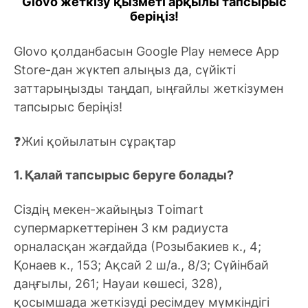
Glovo жеткізу қызметі арқылы тапсырыс
беріңіз!
Glovo қолданбасын Google Play немесе App
Store-дан жүктеп алыңыз да, сүйікті
заттарыңызды таңдап, ыңғайлы жеткізумен
тапсырыс беріңіз!
❓Жиі қойылатын сұрақтар
1. Қалай тапсырыс беруге болады?
Сіздің мекен-жайыңыз Тoimart
супермаркеттерінен 3 км радиуста
орналасқан жағдайда (Розыбакиев к., 4;
Қонаев к., 153; Ақсай 2 ш/а., 8/3; Сүйінбай
даңғылы, 261; Науаи көшесі, 328),
қосымшада жеткізуді ресімдеу мүмкіндігі