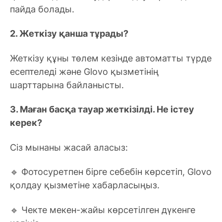
пайда болады.
2. Жеткізу қанша тұрады?
Жеткізу құны төлем кезінде автоматты түрде
есептеледі және Glovo қызметінің
шарттарына байланысты.
3. Маған басқа тауар жеткізілді. Не істеу
керек?
Сіз мынаны жасай аласыз:
🔹 Фотосуретпен бірге себебін көрсетіп, Glovo
қолдау қызметіне хабарласыңыз.
🔹 Чекте мекен-жайы көрсетілген дүкенге