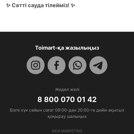
✨ Сәтті сауда тілейміз! ✨
Toimart-қа жазылыңыз
Жедел желі
8 800 070 01 42
Бізге күн сайын сағат 09:00-дан 20:00-ге дейін ақысыз
қоңырау шалыңыз
AIDA MARKETING