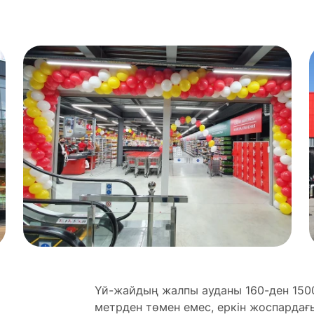
Үй-жайдың жалпы ауданы 160-ден 1500 м
метрден төмен емес, еркін жоспардағ