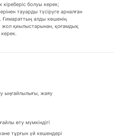
к кіреберіс болуы керек;
ерінен тауарды түсіруге арналған
. Ғимараттың алды көшенің
, жол қиылыстарынан, қоғамдық
 керек.
лу ыңғайлылығы, жаяу
ғайлы өту мүмкіндігі
және тұрғын үй кешендері