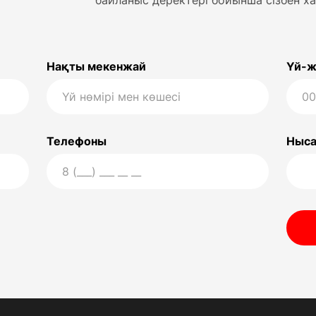
байланыс деректері бойынша сізбен х
Нақты мекенжай
Үй-ж
Телефоны
Ныса