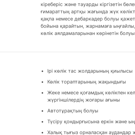
кіреберіс және тауарды кіргізетін бөле
ғимараттың артқы жағында жүк көлікт
қақпа немесе дебаркадер болуы қажет
бойына қарайтын, жарнамаға ыңғайлы
көлік аялдамаларынан көрінетін болуы
Ірі көлік тас жолдарының қиылысы
Көлік тораптарының жақындығы
Жеке немесе қоғамдық көлікпен ке
жүргіншілердің жоғары ағыны
Автотұрақтың болуы
Түсіру қондырғысына еркін және ың
Халық тығыз орналасқан аудандар 