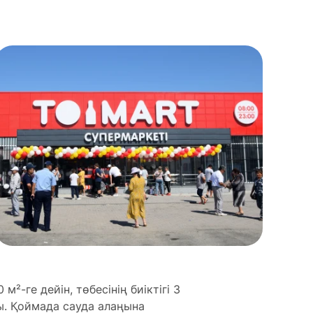
²-ге дейін, төбесінің биіктігі 3
ы. Қоймада сауда алаңына