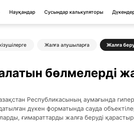
р
Науқандар
Сусындар калькуляторы
Дүкенде
ізушілерге
Жалға алушыларға
Жалға бер
талатын бөлмелерді ж
 Қазақстан Республикасының аумағында гипер
датылған дүкен форматында сауда объектілер
ларды, ғимараттарды жалға беруді қарастыр