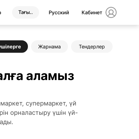
Тағы..
р
Русский
Кабинет
ушілерге
Жарнама
Тендерлер
алға аламыз
маркет, супермаркет, үй
ін орналастыру үшін үй-
ады.