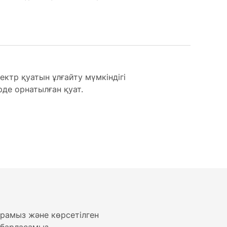
ктр қуатын ұлғайту мүмкіндігі
рде орнатылған қуат.
рамыз және көрсетілген