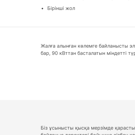
Бірінші жол
Жалға алынған көлемге байланысты эле
бар, 90 кВттан басталатын міндетті тү
Біз ұсынысты қысқа мерзімде қарасты