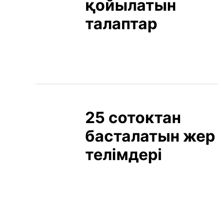
қойылатын
талаптар
25 сотоктан
басталатын жер
телімдері