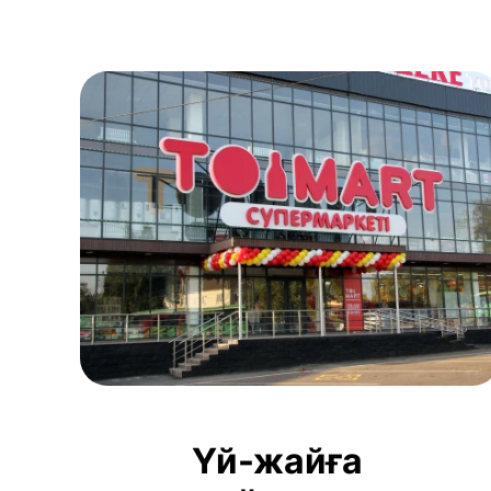
Үй-жайға