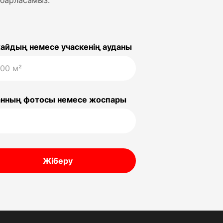
абарласамыз.
айдың немесе учаскенің ауданы
нның фотосы немесе жоспары
Жіберу