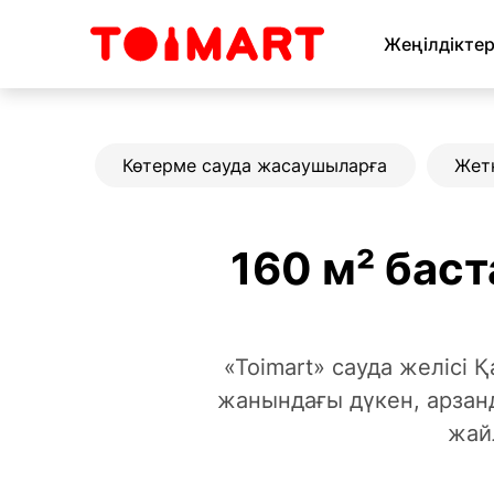
Жеңілдікте
Көтерме сауда жасаушыларға
Жетк
160 м² бас
«Toimart» сауда желісі
жанындағы дүкен, арзан
жай