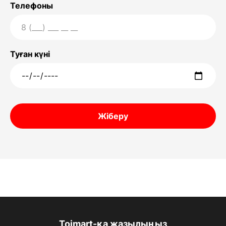
Телефоны
Туған күні
Жіберу
Toimart-қа жазылыңыз