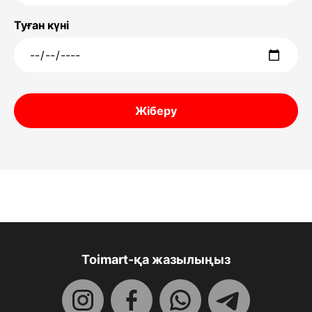
Туған күні
Жіберу
Toimart-қа жазылыңыз