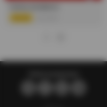
Сыйлық сертификаты
Науқан мерзімі
01.01 – 31.12
Toimart-қа жазылыңыз