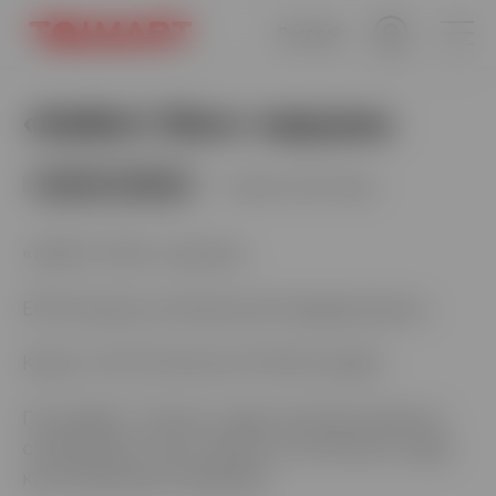
Русский
«Көбікті Жаз» науқаны
Науқан аяқталды
14.07.25 – 07.09.25
«Көбікті Жаз» науқаны
EFES Қазақстан бірлескен бағдарламасы.
Кезең: 14.07.25 бастап 07.09.25 дейін
География: Toimart сауда желісінің барлық
супермаркеттері (Науқан тек бөлшек сауда
кассаларында жарамды).