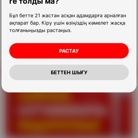
ге толды ма?
Бұл бетте 21 жастан асқан адамдарға арналған
ақпарат бар. Кіру үшін өзіңіздің кәмелет жасқа
толғаныңызды растаңыз.
Басқа науқандар
РАСТАУ
БЕТТЕН ШЫҒУ