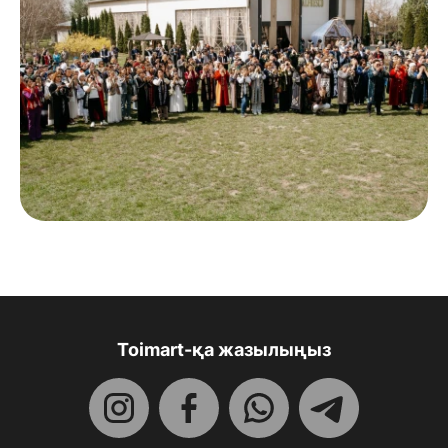
Toimart-қа жазылыңыз