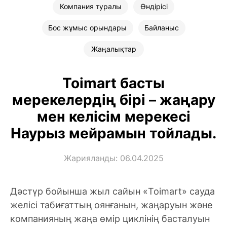
Компания туралы
Өндірісі
Бос жұмыс орындары
Байланыс
Жаңалықтар
Toimart басты
мерекелердің бірі – жаңару
мен келісім мерекесі
Наурыз мейрамын тойлады.
Жарияланды: 06.04.2025
Дәстүр бойынша жыл сайын «Toimart» сауда
желісі табиғаттың оянғанын, жаңаруын және
компанияның жаңа өмір циклінің басталуын