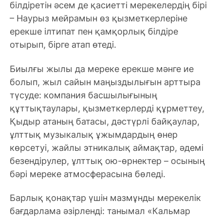
білдіретін әсем де қасиетті мерекелердің бірі
– Наурыз мейрамын өз қызметкерлеріне
ерекше ілтипат пен қамқорлық білдіре
отырып, бірге атап өтеді.
Биылғы жылы да мереке ерекше мәнге ие
болып, жыл сайын маңыздылығын арттыра
түсуде: компания басшылығының
құттықтаулары, қызметкерлерді құрметтеу,
Қыдыр атаның батасы, дәстүрлі байқаулар,
ұлттық музыкалық ұжымдардың өнер
көрсетуі, жайлы этникалық аймақтар, әдемі
безендірулер, ұлттық ою-өрнектер – осының
бәрі мереке атмосферасына бөледі.
Барлық қонақтар үшін мазмұнды мерекелік
бағдарлама әзірленді: танымал «Кальмар