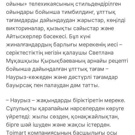
ойыны» телехикаясының стильдендірілген
ойындары бойынша тимбилдинг, ұлттық
тағамдарды дайындаудан жарыстар, көңілді
викториналар, қызықты сайыстар және
Айтыскерлер бәсекесі. Бұл күні
жиналғандардың барлығы мерекенің иесі –
серіктестіктің негізін қалаушы Светлана
Мұқашқызы Қырықбаеваның арнайы рецепті
бойынша дайындалған ұлттық тағам –
Наурыз-көжеден және дәстүрлі тағамдар
бауырсақ пен палаудан дәм татты.
– Наурыз – жақындарды біріктіретін мереке.
Сұлулықты қарапайым нәрселерден көруге
үйретеді: жылы сөзден, қонақжайлықтан,
бірге шәй ішуден және жақсы істерден.
Toimart компаниясының басшылығы осы