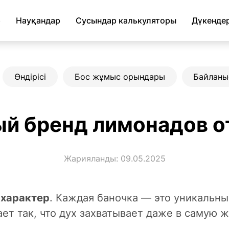
р
Науқандар
Сусындар калькуляторы
Дүкенде
Өндірісі
Бос жұмыс орындары
Байланы
й бренд лимонадов от
Жарияланды: 09.05.2025
 характер
. Каждая баночка — это уникальн
ет так, что дух захватывает даже в самую ж