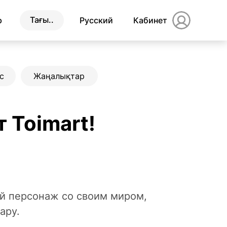
Тағы..
р
Русский
Кабинет
с
Жаңалықтар
 Toimart!
ый персонаж со своим миром,
ару.