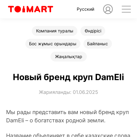
Русский
Компания туралы
Өндірісі
Бос жұмыс орындары
Байланыс
Жаңалықтар
Новый бренд круп DamEli
Жарияланды: 01.06.2025
Мы рады представить вам новый бренд круп
DamEli – о богатствах родной земли.
Название объединяет в себе казахские слова