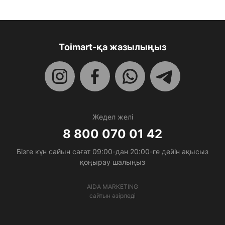
Toimart-қа жазылыңыз
Жедел желі
8 800 070 01 42
Бізге күн сайын сағат 09:00-дан 20:00-ге дейін ақысыз
қоңырау шалыңыз
AIDA MARKETING
сайтын әзірледі