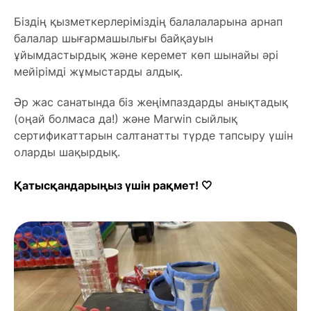
Біздің қызметкерлеріміздің балалаларына арнап
балалар шығармашылығы байқауын
ұйымдастырдық және керемет көп шынайы әрі
мейірімді жұмыстарды алдық.
Әр жас санатында біз жеңімпаздарды анықтадық
(оңай болмаса да!) және Marwin сыйлық
сертификаттарын салтанатты түрде тапсыру үшін
оларды шақырдық.
Қатысқандарыңыз үшін рақмет! 🤍